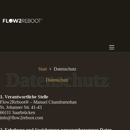
Zum
Inhalt
springen
Start
Datenschutz
Datenschutz
1. Verantwortliche Stelle
Flow2Reboot® – Manuel Chandramohan
St. Johanner Str. 41-43
66111 Saarbrücken
info@flow2reboot.com
2. Erhebung und Speicherung personenbezogener Daten