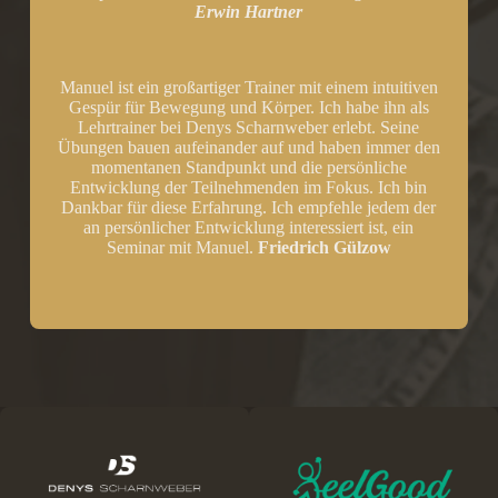
Erwin Hartner
Manuel ist ein großartiger Trainer mit einem intuitiven
Gespür für Bewegung und Körper. Ich habe ihn als
Lehrtrainer bei Denys Scharnweber erlebt. Seine
Übungen bauen aufeinander auf und haben immer den
momentanen Standpunkt und die persönliche
Entwicklung der Teilnehmenden im Fokus. Ich bin
Dankbar für diese Erfahrung. Ich empfehle jedem der
an persönlicher Entwicklung interessiert ist, ein
Seminar mit Manuel.
Friedrich Gülzow