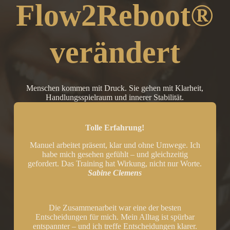
Flow2Reboot®
verändert
Menschen kommen mit Druck. Sie gehen mit Klarheit,
Handlungsspielraum und innerer Stabilität.
Tolle Erfahrung!
Manuel arbeitet präsent, klar und ohne Umwege. Ich
habe mich gesehen gefühlt – und gleichzeitig
gefordert. Das Training hat Wirkung, nicht nur Worte.
Sabine Clemens
Die Zusammenarbeit war eine der besten
Entscheidungen für mich. Mein Alltag ist spürbar
entspannter – und ich treffe Entscheidungen klarer.